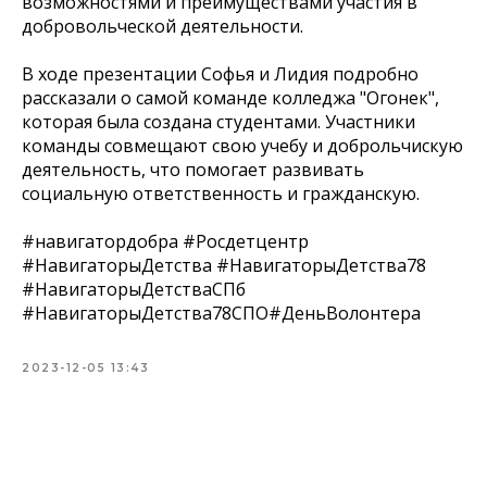
возможностями и преимуществами участия в
добровольческой деятельности.
В ходе презентации Софья и Лидия подробно
рассказали о самой команде колледжа "Огонек",
которая была создана студентами. Участники
команды совмещают свою учебу и доброльчискую
деятельность, что помогает развивать
социальную ответственность и гражданскую.
#навигатордобра #Росдетцентр
#НавигаторыДетства #НавигаторыДетства78
#НавигаторыДетстваСПб
#НавигаторыДетства78СПО#ДеньВолонтера
2023-12-05 13:43