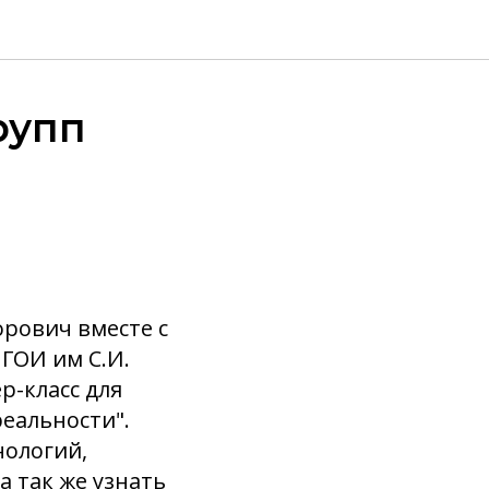
рупп
рович вместе с
ГОИ им С.И.
-класс для
реальности".
нологий,
а так же узнать