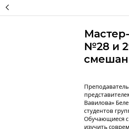
Мастер-
№28 и 2
смешан
Преподаватель
представителе
Вавилова» Бел
студентов груп
Обучающиеся см
изучить соврем