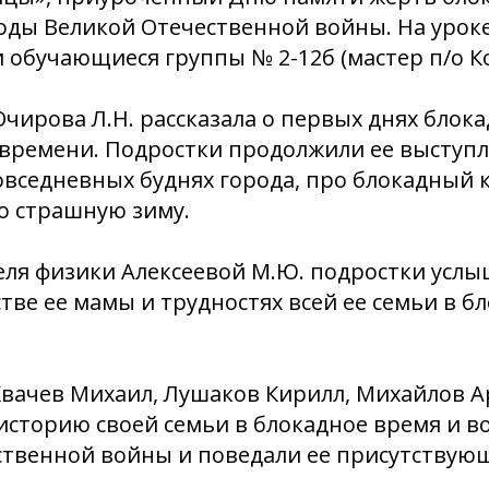
оды Великой Отечественной войны. На урок
 обучающиеся группы № 2-12б (мастер п/о Ко
чирова Л.Н. рассказала о первых днях блока
 времени. Подростки продолжили ее выступ
овседневных буднях города, про блокадный ку
ро страшную зиму.
ля физики Алексеевой М.Ю. подростки услы
тве ее мамы и трудностях всей ее семьи в б
вачев Михаил, Лушаков Кирилл, Михайлов А
историю своей семьи в блокадное время и в
ственной войны и поведали ее присутствую