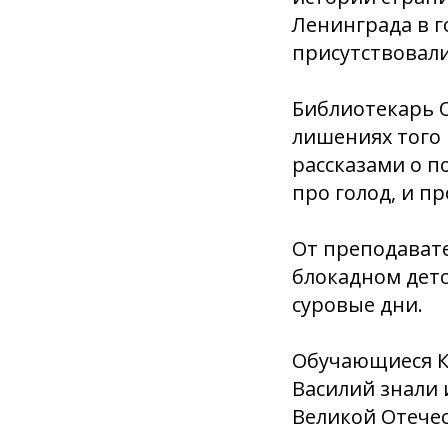
Ленинграда в г
присутствовали
Библиотекарь О
лишениях того
рассказами о п
про голод, и п
От преподавате
блокадном детс
суровые дни.
Обучающиеся К
Василий знали 
Великой Отече