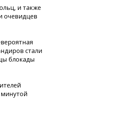
ольц, и также
и очевидцев
евероятная
андиров стали
цы блокады
ителей
, минутой