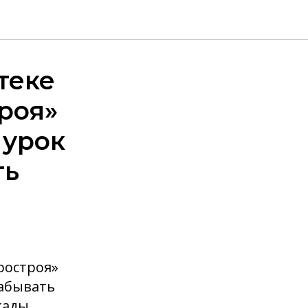
теке
роя»
 урок
ть
ростроя»
забывать
кады