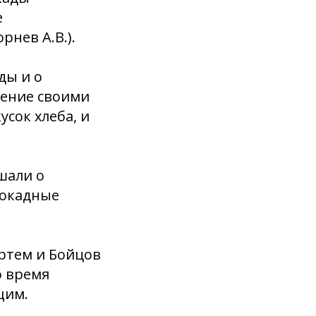
е
рнев А.В.).
ды и о
ление своими
сок хлеба, и
шали о
локадные
ртем и Бойцов
о время
щим.