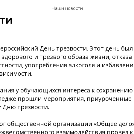
ября - Всероссийский 
Наши новости
ти
Всероссийский День трезвости. Этот день был
здорового и трезвого образа жизни, отказа
стности, употребления алкоголя и избавлени
висимости.
ания у обучающихся интереса к сохранению
лледже прошли мероприятия, приуроченные 
 Дню трезвости.
лог общественной организации «Общее дело
межведомственного взаимодействия провел 