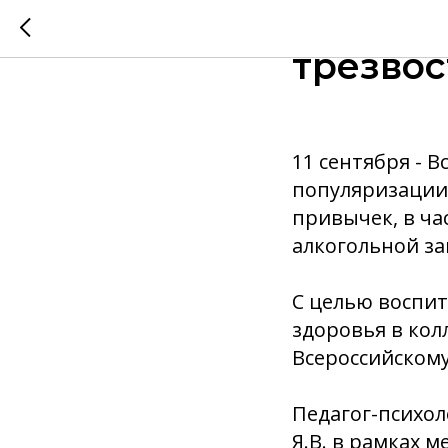
11 сент
трезвос
11 сентября - 
популяризации 
привычек, в ча
алкогольной за
С целью воспит
здоровья в ко
Всероссийскому
Педагог-психо
Я.В. в рамках 