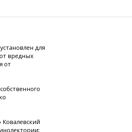
День
 установлен для
 от вредных
я от
 собственного
ко
» Ковалевский
кинолектории: