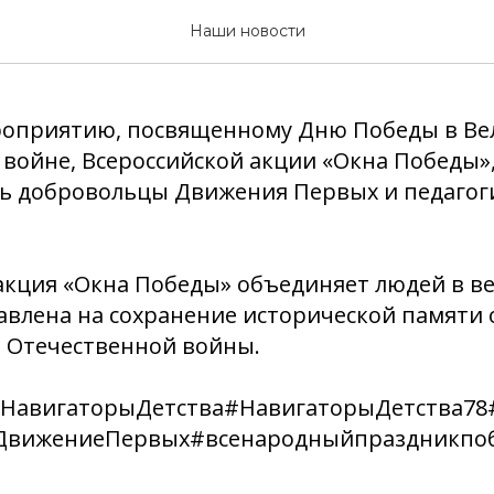
сийская акция «Окна П
Наши новости
мероприятию, посвященному Дню Победы в В
войне, Всероссийской акции «Окна Победы»
ь добровольцы Движения Первых и педагоги
акция «Окна Победы» объединяет людей в ве
авлена на сохранение исторической памяти 
й Отечественной войны.
#НавигаторыДетства#НавигаторыДетства7
#ДвижениеПервых#всенародныйпраздникпо