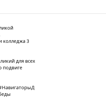
обеды»
еликой
,
 колледжа 3
ликий для всех
о подвиге
8#НавигаторыД
беды