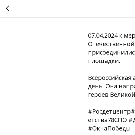
Всерос
07.04.2024 к 
Отечественной 
присоединилис
площадки.
Всероссийская 
день. Она напр
героев Велико
#Росдетцентр
етства78СПО 
#ОкнаПобеды