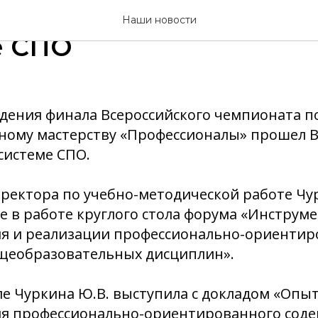
сийский форум ФУМО в
Наши новости
е СПО
дения финала Всероссийского чемпионата п
ному мастерству «Профессионалы» прошел В
системе СПО.
ректора по учебно-методической работе Чу
е в работе круглого стола форума «Инструм
я и реализации профессионально-ориентир
щеобразовательных дисциплин».
ле Чуркина Ю.В. выступила с докладом «Опы
я профессионально-ориентированного сод