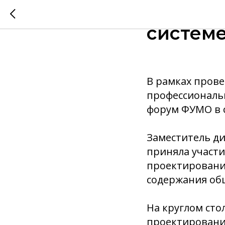
Всерос
систем
В рамках прове
профессиональ
форум ФУМО в 
Заместитель ди
приняла участи
проектировани
содержания об
На круглом сто
проектировани