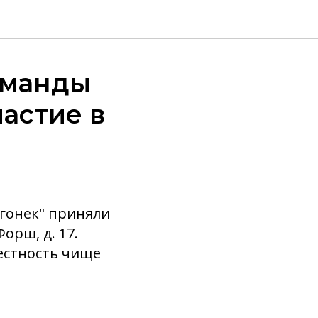
оманды
астие в
Огонек" приняли
орш, д. 17.
местность чище