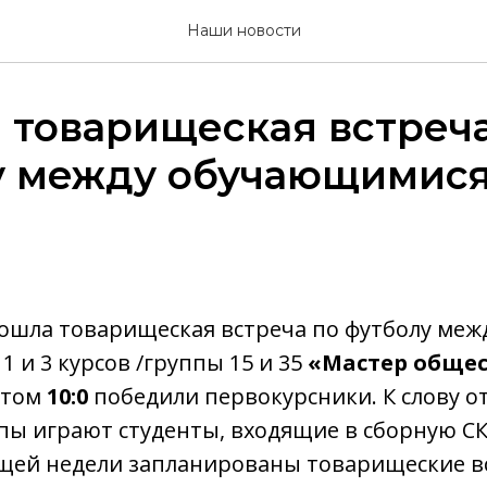
Наши новости
 товарищеская встреча
 между обучающимися 
 прошла товарищеская встреча по футболу меж
 и 3 курсов /группы 15 и 35
«Мастер обще
ётом
10:0
победили первокурсники. К слову от
ппы играют студенты, входящие в сборную С
ущей недели запланированы товарищеские в