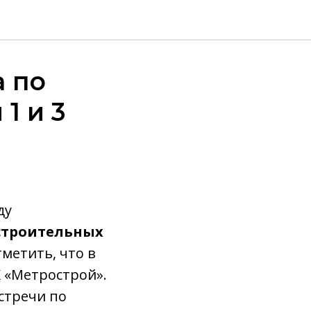
 по
1 и 3
ду
строительных
метить, что в
К «Метрострой».
стречи по