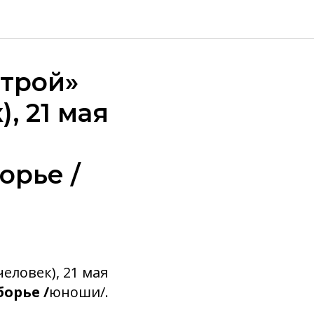
строй»
, 21 мая
орье /
еловек), 21 мая
орье /
юноши/.