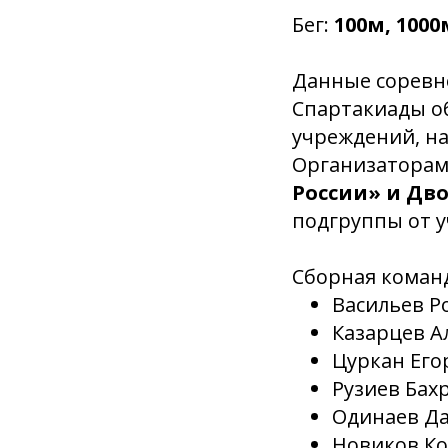
Бег:
100м, 100
Данные соревно
Спартакиады о
учреждений, н
Организаторам
России» и Дв
подгруппы от у
Сборная команд
Васильев Р
Казарцев А
Цуркан Его
Рузиев Бах
Одинаев Да
Новиков Ко