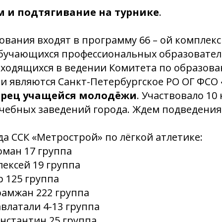
0м и подтягивание на турнике
.
вания входят в программу 66 – ой комплек
бучающихся профессиональных образовате
аходящихся в ведении Комитета по образова
и являются Санкт-Петербургское РО ОГ ФСО
орец учащейся молодёжи
. Участвовало 10
чебных заведений города. Ждем подведения
а ССК «Метрострой» по лёгкой атлетике:
оман 17 группа
лексей 19 группа
р 125 группа
рамжан 222 группа
влатали 4-13 группа
нстантин 25 группа