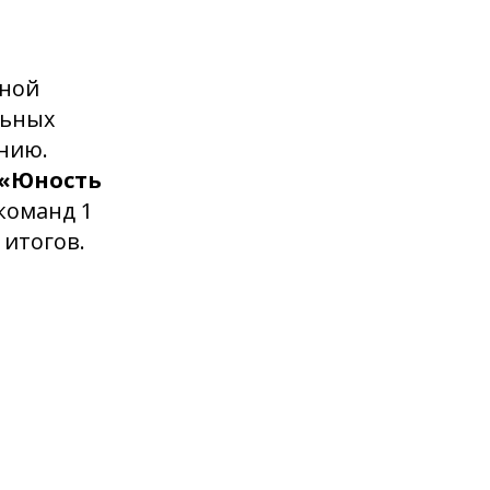
сной
льных
нию.
«Юность
 команд 1
 итогов.