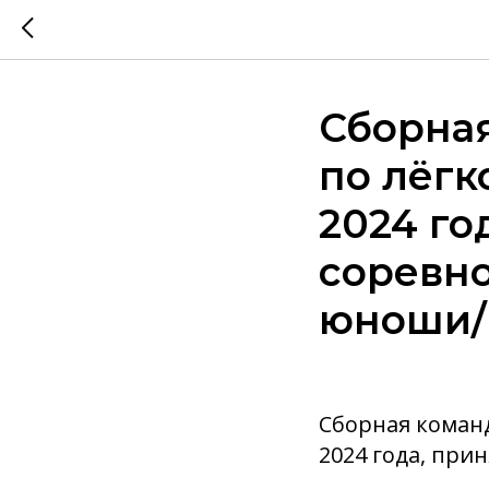
Сборна
по лёгко
2024 го
соревно
юноши/
Сборная команд
2024 года, при