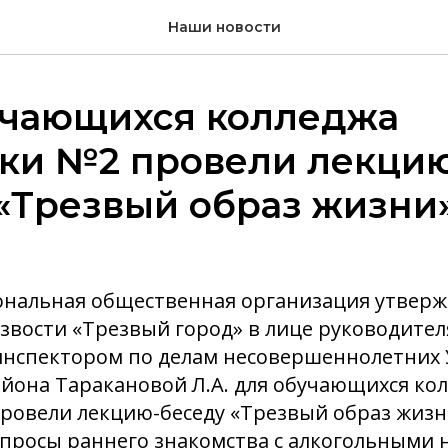
Наши новости
учающихся колледжа
ки №2 провели лекци
«Трезвый образ жизни
иональная общественная организация утверж
звости «Трезвый город» в лице руководите
с инспектором по делам несовершеннолетних
йона Таракановой Л.А. для обучающихся ко
овели лекцию-беседу «Трезвый образ жизни
опросы раннего знакомства с алкогольными