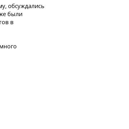
у, обсуждались
кже были
тов в
 много