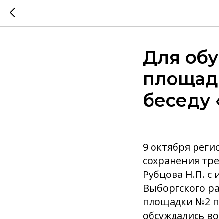
Для об
площад
беседу 
9 октября рег
сохранения тре
Рубцова Н.П. 
Выборгского ра
площадки №2 пр
обсуждались в