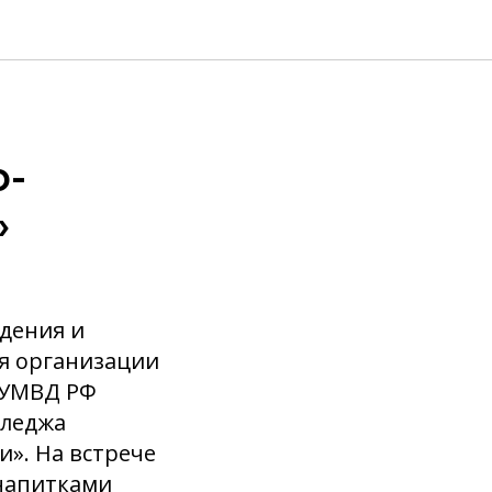
ю-
»
дения и
ля организации
 УМВД РФ
лледжа
». На встрече
 напитками