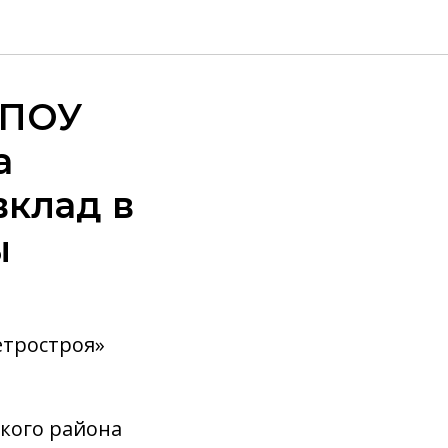
БПОУ
а
вклад в
ы
етростроя»
ского района