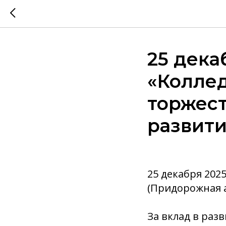
25 дека
«Колле
торжест
развити
25 декабря 202
(Придорожная а
За вклад в раз