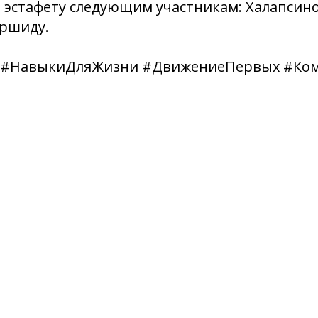
 эстафету следующим участникам: Халапсин
ршиду.
 #НавыкиДляЖизни #ДвижениеПервых #Ко