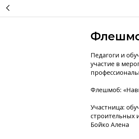
Флешмо
Педагоги и об
участие в мер
профессиональ
Флешмоб: «Нав
Участница: обу
строительных и
Бойко Алена