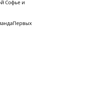
ой Софье и
мандаПервых