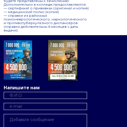
будете представлены к зачислению.
Дополнительно в колледж предоставляются:
— сертификат о прививках (оригинал и копия)
— медицинский полис (копия)
— справки из районных
психоневрологического, наркологического
и противотуберкулезного диспансеров
(справки действительны 6 месяцев с даты
выдачи).
Напишите нам