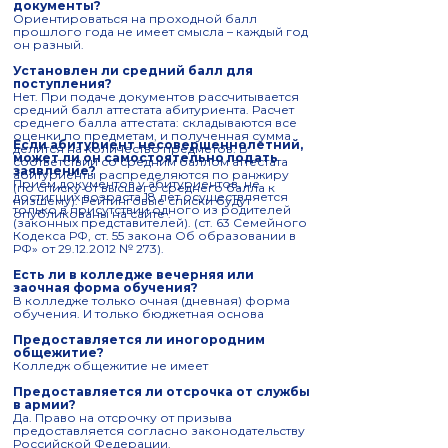
документы?
Ориентироваться на проходной балл
прошлого года не имеет смысла – каждый год
он разный.
Установлен ли средний балл для
поступления?
Нет. При подаче документов рассчитывается
средний балл аттестата абитуриента. Расчет
среднего балла аттестата: складываются все
оценки по предметам, и полученная сумма
Если абитуриент несовершеннолетний,
делится на количество предметов. В
может ли он самостоятельно подать
соответствии со средним баллом аттестата
заявление?
абитуриенты распределяются по ранжиру
Прием документов у абитуриентов, не
(по списку от высшего среднего балла к
достигших возраста 18 лет осуществляется
низшему). Рейтинговые списки будут
только в присутствии одного из родителей
опубликованы на сайте .
(законных представителей). (ст. 63 Семейного
Кодекса РФ, ст. 55 закона Об образовании в
РФ» от 29.12.2012 № 273).
Есть ли в колледже вечерняя или
заочная форма обучения?
В колледже только очная (дневная) форма
обучения. И только бюджетная основа
Предоставляется ли иногородним
общежитие?
Колледж общежитие не имеет
Предоставляется ли отсрочка от службы
в армии?
Да. Право на отсрочку от призыва
предоставляется согласно законодательству
Российской Федерации.