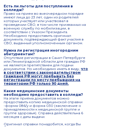
Есть ли льготы для поступления в
колледж?
Право на прием во внеочередном порядке
имеют лица до 23 лет, один из родителей
которых участвует или участвовал в
проведении СВО, в том числе призванных на
военную службу по мобилизации, в
соответствии с Указом Президента.
Необходимо предоставить оригинал
документа, подтверждающий факт участия в
СВО, выданный уполномоченным органом.
Нужна ли регистрация иногородним
абитуриентам?
Отсутствие регистрации в Санкт-Петербурге
или Ленинградской области для граждан РФ
не является препятствием для подачи
документов. Но необходимо иметь в виду,
что
в соответствии с законодательством
граждане РФ могут пребывать без
регистрации по месту пребывания на
территории РФ только 90 дней.
Какие медицинские документы
необходимо предоставить в колледж?
На этапе приёма документов можно
предоставить копию медицинской справки
-форма 086/у и форма 030 (заключение о
принадлежности к медицинской группе и
группе здоровья). Справка действительна 6
месяцев с даты выдачи.
Оригинал справки понадобится, когда Вы