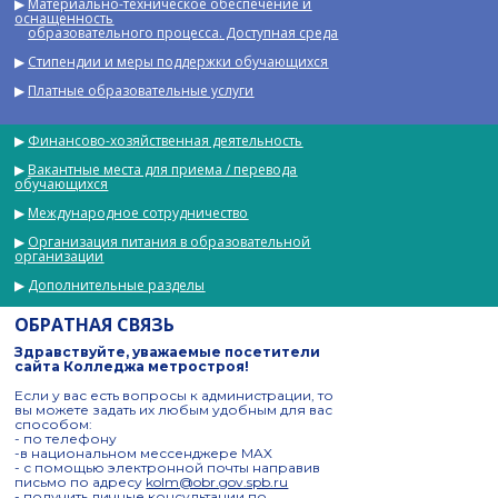
▶
Материально-техническое обеспечение и
оснащенность
▶
образовательного процесса
. Доступная среда
▶
Стипендии и меры поддержки обучающихся
▶
Платные образовательные услуги
▶
Финансово-хозяйственная деятельность
▶
Вакантные места для приема / перевода
обучающихся
▶
Международное сотрудничество
▶
Организация питания в образовательной
организации
▶
Дополнительные разделы
ОБРАТНАЯ СВЯЗЬ
Здравствуйте, уважаемые посетители
сайта Колледжа метростроя!
Если у вас есть вопросы к администрации, то
вы можете задать их любым удобным для вас
способом:
- по телефону
-в национальном мессенджере MAX
- с помощью электронной почты направив
письмо по адресу
kolm@obr.gov.spb.ru
- получить личные консультации по