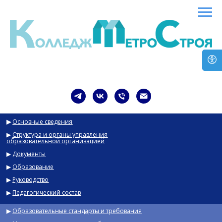
▶
Основные сведения
▶
Структура и органы управления
образовательной организацией
▶
Документы
▶
Образование
▶
Руководство
▶
Педагогический состав
▶
Образовательные стандарты и требования