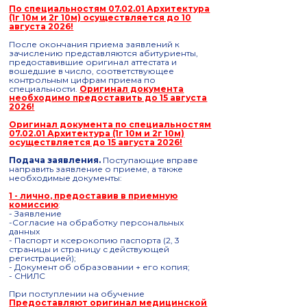
По специальностям 07.02.01 Архитектура
(1г 10м и 2г 10м) осуществляется до 10
августа 2026!
После окончания приема заявлений к
зачислению представляются абитуриенты,
предоставившие оригинал аттестата и
вошедшие в число, соответствующее
контрольным цифрам приема по
специальности.
Оригинал документа
необходимо предоставить до 15 августа
2026!
Оригинал документа по специальностям
07.02.01 Архитектура (1г 10м и 2г 10м)
осуществляется до 15 августа 2026!
П
одача заявления.
Поступающие вправе
направить заявление о приеме, а также
необходимые документы:
1 - лично, предоставив в приемную
комиссию
:
- Заявление
-Согласие на обработку персональных
данных
- Паспорт и ксерокопию паспорта (2, 3
страницы и страницу с действующей
регистрацией);
- Документ об образовании + его копия;
- СНИЛС
При поступлении на обучение
Предоставляют оригинал медицинской