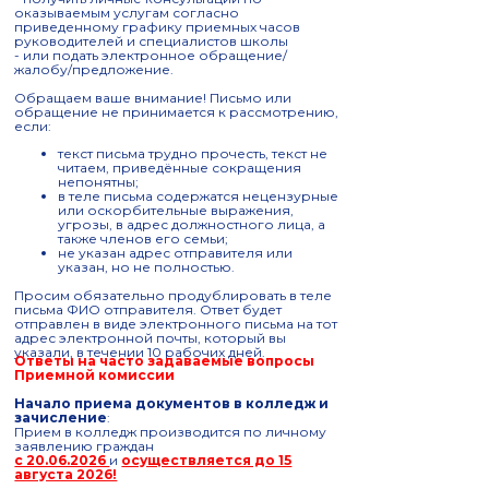
оказываемым услугам согласно
приведенному графику приемных часов
руководителей и специалистов школы
- или подать электронное обращение/
жалобу/предложение.
Обращаем ваше внимание! Письмо или
обращение не принимается к рассмотрению,
если:
текст письма трудно прочесть, текст не
читаем, приведённые сокращения
непонятны;
в теле письма содержатся нецензурные
или оскорбительные выражения,
угрозы, в адрес должностного лица, а
также членов его семьи;
не указан адрес отправителя или
указан, но не полностью.
Просим обязательно продублировать в теле
письма ФИО отправителя. Ответ будет
отправлен в виде электронного письма на тот
адрес электронной почты, который вы
указали, в течении 10 рабочих дней.
Ответы на часто задаваемые вопросы
Приемной комиссии
Начало приема документов в колледж и
зачисление
:
Прием в колледж производится по личному
заявлению граждан
с 20.06.2026
и
осуществляется до 15
августа 2026!