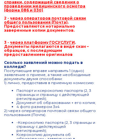
справки, содержащей сведения о
проведении медицинского осмотра
(форма 086 и 030)
2 -
через операторов почтовой связи
общего пользования (Почта)
.
Предоставляются нотариально
заверенные копии документов.
3 -
через платформу ГОСУСЛУГИ
.
Документы прилагаются в виде скан –
образцов, с последующим
предоставлением оригиналов
Сколько заявлений можно подать в
колледж?
Поступающие вправе направить 1 (одно)
заявление о приеме, а также необходимые
документы двумя способами:
1) лично, предоставив в приемную комиссию:
Паспорт и ксерокопию паспорта (2, 3
страницы и страницу с действующей
регистрацией);
Документ об образовании + его копия;
4 фото размером 3х4
2) через операторов почтовой связи общего
пользования (Почта).
-Ксерокопию паспорта (2, 3 страницы и
страницу с действующей
регистрацией);
Ксерокопию документа об
образовании - заверенную в