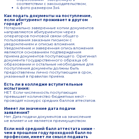
соответствии с законодательством;
4 фото размером 3х4
Как подать документы на поступление,
если абитуриент проживает в другом
городе?
Нотариально заверенные копии документов
направляются абитуриентом через
операторов почтовой связи общего
пользования заказным письмом с
уведомлением и описью вложения.
Уведомление и заверенная опись вложения
являются основанием подтверждения
приема документов поступающего. Оригинал
документа государственного образца об
образовании и остальные необходимые для
поступления документы должны быть
предоставлены лично поступающим в срок,
указанный в правилах приема.
Есть ли в колледже вступительные
испытания:
НЕТ. Если численность поступающих
превышает количество бюджетных мест -
проводят конкурс средних баллов аттестатов.
Имеет ли значение дата подачи
заявления?
Нет. Дата подачи документов на зачисление
не влияет и не является преимуществом.
Если мой средний балл аттестата ниже -
чем в прошлом году проходной балл по
профессии, имеет ли смысл подавать