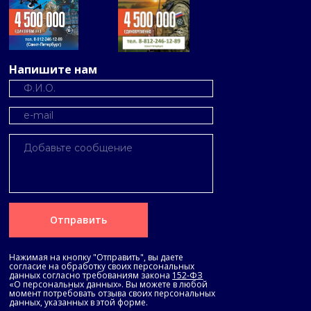
мультимедийные (интерактивные доски,
мультимедиа-проекторы)
печатные (учебники, учебные и
методические пособия, книги, хрестоматии,
рабочие тетради, раздаточные материал)
электронные образовательные ресурсы
(образовательные электронные учебники,
Напишите нам
сетевые образовательные ресурсы,
электронные энциклопедии)
аудиовизуальные (слайды, слайд-фильмы,
образовательные видеофильмы, учебные
кинофильмы, учебные фильмы на цифровых
носителях)
наглядные плоскостные пособия (плакаты,
магнитные доски, настенные карты,
иллюстрации)
демонстрационные (муляжи, макеты,
стенды, модели в разрезе,
демонстрационные модели)
тренажеры
Отправить
Нажимая на кнопку "Отправить", вы даете
согласие на обработку своих персональных
данных согласно требованиям закона
152-ФЗ
«О персональных данных». Вы можете в любой
момент потребовать отзыва своих персональных
данных, указанных в этой форме.