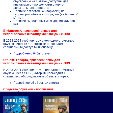
обустроены на 1 этаже, доступны для
инвалидов с нарушениями опорно-
двигательного аппарата.
Наличие автостоянки (парковки) на
территории объекта или рядом (не более 50
м): нет.
Наличие выделенных мест для инвалидов:
нет
Библиотеки, приспособленные для
использования инвалидами и лицами с ОВЗ
В 2023-2024 учебном году в колледже отсутствует
обучающиеся с ОВЗ, которым необходим
специальный доступ в библиотеку.
Подробнее о библиотеке
Объекты спорта, приспособлены для
использования инвалидами и лицами с ОВЗ
В
2023-2024
учебном году в колледже отсутствует
обучающиеся с ОВЗ, которым необходимы
специально оборудованные объекты спорта.
Подробнее об объектах спорта
Средства обучения и воспитания,
приспособлены для использования инвалидами
и лицами с ОВЗ
Для обеспечения учебного процесса для лиц,
имеющих определенную группу инвалидности,
используются общедоступные средства обучения и
воспитания.