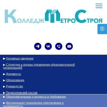
▶
Основные сведения
▶
Структура и органы управления образовательной
организацией
▶
Документы
▶
Образование
▶
Руководство
▶
Педагогический состав
▶
Образовательные стандарты и требования
▶
Материально-техническое обеспечение и
оснащенность