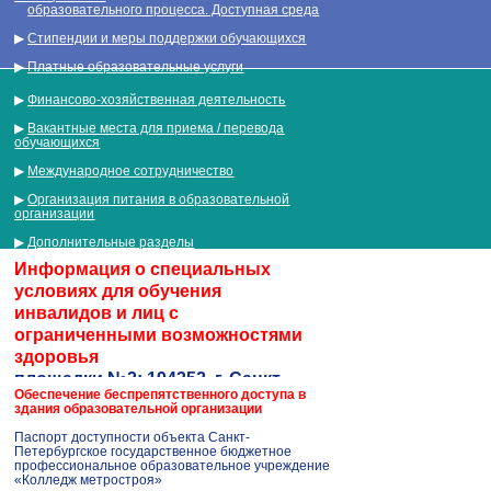
▶
образовательного процесса
. Доступная среда
▶
Стипендии и меры поддержки обучающихся
▶
Платные образовательные услуги
▶
Финансово-хозяйственная деятельность
▶
Вакантные места для приема / перевода
обучающихся
▶
Международное сотрудничество
▶
Организация питания в образовательной
организации
▶
Дополнительные разделы
Информация о специальных
условиях для обучения
инвалидов и лиц с
ограниченными возможностями
здоровья
площадки №2: 194352, г. Санкт-
Обеспечение беспрепятственного доступа в
Петербург, Придорожная ал. д. 7
здания образовательной организации
Паспорт доступности объекта Санкт-
Петербургское государственное бюджетное
профессиональное образовательное учреждение
«Колледж метростроя»