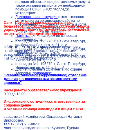
граждан объекта и предоставляемых услуг, а
также оказания им при этом необходимой
помощи в СПб ГБПОУ "Колледж
метростроя"
Должностная инструкция
ответственного
сотрудника за организацию работы по
Санкт-Петербургское государственное
обеспечению доступности объекта и услуг
бюджетное профессиональное образовательное
для инвалидов, инструктаж персонала в СПб
учреждение «Колледж метростроя» расположен
ГБПОУ "Колледж метростроя"
на четырех площадках по адресам:
Памятка
для инвалидов по вопросам
получения услуг
площадка №1: 195276, г. Санкт-Петербург,
ул. Демьяна Бедного, д. 21, л. А;
НАЛИЧИЕ УСЛОВИЙ организации обучения и
площадка №2: 194352, г. Санкт-Петербург,
воспитания обучающихся с ограниченными
Придорожная ал. д. 7, л. А;
возможностями здоровья и инвалидов в СПб
площадка №3: 195269, г. Санкт-Петербург,
ГБПОУ «Колледж метростроя»
Учительская ул. д. 3, л. А;
площадка №4: 195279, г. Санкт-Петербург,
Ириновский пр. д. 29, к. 2, л. А.
Другие локальные документы по охране
здоровья (
подробнее
)
"Реабилитационное (коррекционное) отделение
для лиц
с ограниченными возможностями
здоровья"
Часы работы образовательного учреждения:
9.00 до 18:00
Информация о сотрудниках, ответственных за
сопровождение
и оказание помощи инвалидам и лицам с ОВЗ
заведующий хозяйством, Ольшевская Наталья
Викторовна,
тел.+7(812) 517-08-56
мастер производственного обучения, Буевич