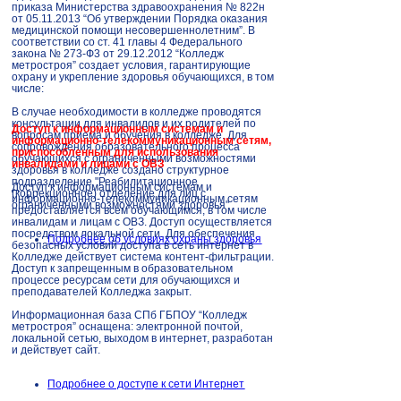
приказа Министерства здравоохранения № 822н
от 05.11.2013 “Об утверждении Порядка оказания
медицинской помощи несовершеннолетним”. В
соответствии со ст. 41 главы 4 Федерального
закона № 273-Ф3 от 29.12.2012 “Колледж
метростроя” создает условия, гарантирующие
охрану и укрепление здоровья обучающихся, в том
числе:
В случае необходимости в колледже проводятся
консультации для инвалидов и их родителей по
Доступ к информационным системам и
вопросам приема и обучения в колледже. Для
информационно-телекоммуникационным сетям,
сопровождения образовательного процесса
приспособленным для использования
обучающихся с ограниченными возможностями
инвалидами и лицами с ОВЗ
здоровья в колледже создано структурное
подразделение "Реабилитационное
Доступ к информационным системам и
(коррекционное) отделение для лиц с
информационно-телекоммуникационным сетям
ограниченными возможностями здоровья"
предоставляется всем обучающимся, в том числе
инвалидам и лицам с ОВЗ. Доступ осуществляется
посредством локальной сети. Для обеспечения
Подробнее об условиях охраны здоровья
безопасных условий доступа в сеть интернет в
Колледже действует система контент-фильтрации.
Доступ к запрещенным в образовательном
процессе ресурсам сети для обучающихся и
преподавателей Колледжа закрыт.
Информационная база СПб ГБПОУ “Колледж
метростроя” оснащена: электронной почтой,
локальной сетью, выходом в интернет, разработан
и действует сайт.
Подробнее о доступе к сети Интернет